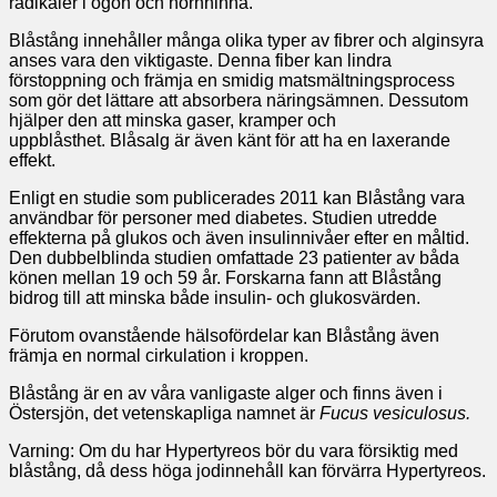
radikaler i ögon och hornhinna.
Blåstång innehåller många olika typer av fibrer och alginsyra
anses vara den viktigaste. Denna fiber kan lindra
förstoppning och främja en smidig matsmältningsprocess
som gör det lättare att absorbera näringsämnen. Dessutom
hjälper den att minska gaser, kramper och
uppblåsthet. Blåsalg är även känt för att ha en laxerande
effekt.
Enligt en studie som publicerades 2011 kan Blåstång vara
användbar för personer med diabetes. Studien utredde
effekterna på glukos och även insulinnivåer efter en måltid.
Den dubbelblinda studien omfattade 23 patienter av båda
könen mellan 19 och 59 år. Forskarna fann att Blåstång
bidrog till att minska både insulin- och glukosvärden.
Förutom ovanstående hälsofördelar kan Blåstång även
främja en normal cirkulation i kroppen.
Blåstång är en av våra vanligaste alger och finns även i
Östersjön, det vetenskapliga namnet är
Fucus vesiculosus.
Varning: Om du har Hypertyreos bör du vara försiktig med
blåstång, då dess höga jodinnehåll kan förvärra Hypertyreos.