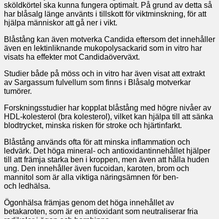
sköldkörtel ska kunna fungera optimalt. På grund av detta så
har blåsalg länge använts i tillskott för viktminskning, för att
hjälpa människor att gå ner i vikt.
Blåstång kan även motverka Candida eftersom det innehåller
även en lektinliknande mukopolysackarid som in vitro har
visats ha effekter mot Candidaöverväxt.
Studier både på möss och in vitro har även visat att extrakt
av Sargassum fulvellum som finns i Blåsalg motverkar
tumörer.
Forskningsstudier har kopplat blåstång med högre nivåer av
HDL-kolesterol (bra kolesterol), vilket kan hjälpa till att sänka
blodtrycket, minska risken för stroke och hjärtinfarkt.
Blåstång används ofta för att minska inflammation och
ledvärk. Det höga mineral- och antioxidantinnehållet hjälper
till att främja starka ben i kroppen, men även att hålla huden
ung. Den innehåller även fucoidan, karoten, brom och
mannitol som är alla viktiga näringsämnen för ben-
och ledhälsa.
Ögonhälsa främjas genom det höga innehållet av
betakaroten, som är en antioxidant som neutraliserar fria