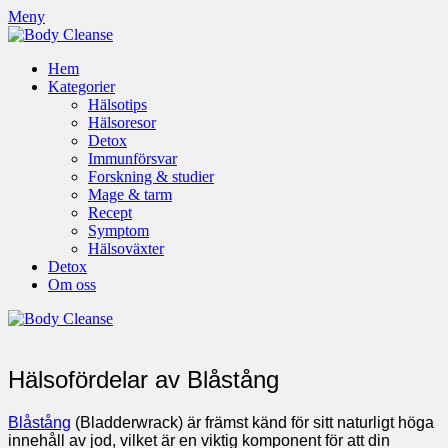
Meny
Hem
Kategorier
Hälsotips
Hälsoresor
Detox
Immunförsvar
Forskning & studier
Mage & tarm
Recept
Symptom
Hälsoväxter
Detox
Om oss
Hälsofördelar av Blåstång
Blåstång
(Bladderwrack) är främst känd för sitt naturligt höga
innehåll av jod, vilket är en viktig komponent för att din