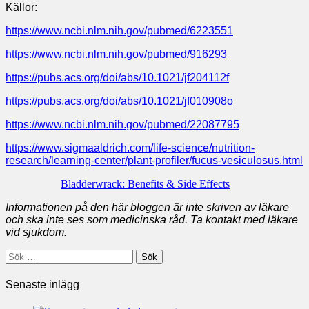
Källor:
https://www.ncbi.nlm.nih.gov/pubmed/6223551
https://www.ncbi.nlm.nih.gov/pubmed/916293
https://pubs.acs.org/doi/abs/10.1021/jf204112f
https://pubs.acs.org/doi/abs/10.1021/jf010908o
https://www.ncbi.nlm.nih.gov/pubmed/22087795
https://www.sigmaaldrich.com/life-science/nutrition-
research/learning-center/plant-profiler/fucus-vesiculosus.html
Bladderwrack: Benefits & Side Effects
Informationen på den här bloggen är inte skriven av läkare
och ska inte ses som medicinska råd. Ta kontakt med läkare
vid sjukdom.
Sök
efter:
Senaste inlägg