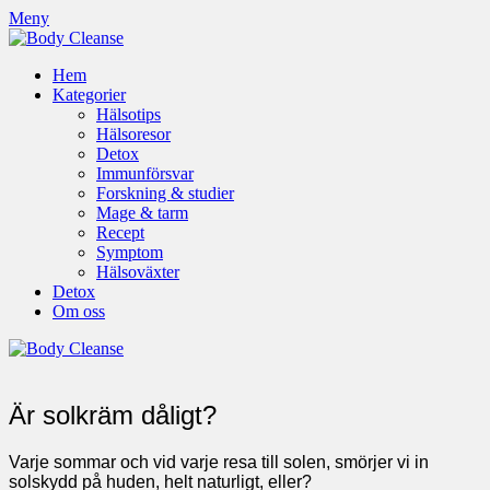
Meny
Hem
Kategorier
Hälsotips
Hälsoresor
Detox
Immunförsvar
Forskning & studier
Mage & tarm
Recept
Symptom
Hälsoväxter
Detox
Om oss
Är solkräm dåligt?
Varje sommar och vid varje resa till solen, smörjer vi in
solskydd på huden, helt naturligt, eller?