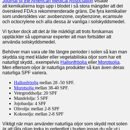
Journal of the American Medical Association
visade
att kemikalierna togs upp i blodet i så stora mängder att det
överskred FDA:s rekommenderade gräns. De fyra kemikalier
som undersöktes var: avobenzone, oxybenzone, ecamsule
och octocrylene och alla dessa är vanliga i solskyddsmedel.
Vi tycker dock att det är lite märkligt att trots forskarnas
upptäckter så uppmanar experter att man fortsätter att
använda solskyddsmedel.
Behöver man vara ute lite längre perioder i solen så kan man
skydda sig med kläder eller vegetabiliska oljor som har ett
naturligt skydd., exempelvis
Hallonfröolja
eller
Morotsolja
.
Men eftersom oljor är naturliga produkter så kan även deras
naturliga SPF variera.
Hallonfröolja
mellan 28 -50 SPF.
Morotsolja
mellan 38-40 SPF.
Vetegroddsolja: 20 SPF
Mandelolja: 5 SPF
Jojobaolja: 4 SPF
Olivolja: mellan 2-8 SPF
Kokosolja: mellan 2-8 SPF
Viktigt när man använder naturliga oljor som skydd mot solen
är att låta oljan torka in ordentligt i huden innan du går ut i