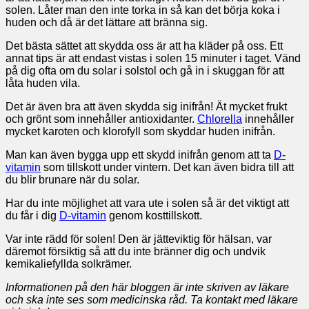
solen. Låter man den inte torka in så kan det börja koka i
huden och då är det lättare att bränna sig.
Det bästa sättet att skydda oss är att ha kläder på oss. Ett
annat tips är att endast vistas i solen 15 minuter i taget. Vänd
på dig ofta om du solar i solstol och gå in i skuggan för att
låta huden vila.
Det är även bra att även skydda sig inifrån! Ät mycket frukt
och grönt som innehåller antioxidanter.
Chlorella
innehåller
mycket karoten och klorofyll som skyddar huden inifrån.
Man kan även bygga upp ett skydd inifrån genom att ta
D-
vitamin
som tillskott under vintern. Det kan även bidra till att
du blir brunare när du solar.
Har du inte möjlighet att vara ute i solen så är det viktigt att
du får i dig
D-vitamin
genom kosttillskott.
Var inte rädd för solen! Den är jätteviktig för hälsan, var
däremot försiktig så att du inte bränner dig och undvik
kemikaliefyllda solkrämer.
Informationen på den här bloggen är inte skriven av läkare
och ska inte ses som medicinska råd. Ta kontakt med läkare