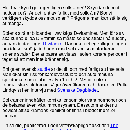
Hur bra skydd ger egentligen solkrämer? Skyddar de mot
hudcancer? Är det rent av farligt med solkräm? Bör vi
verkligen skydda oss mot solen? Frågorna man kan ställa sig
är många.
Solens strålar bildar det livsviktiga D-vitaminet. Men för att vi
ska kunna bilda D-vitamin så måste solens strålar nå huden,
annars bildas inget
D-vitamin
. Därför är det egentligen ingen
bra idé att smörja in huden med solkräm som blockerar
solens strålar. Det är bättre att vistas i solen kortare perioder i
taget så att man inte bränner sig.
Enligt en svensk
studie
är det till och med farligt att inte sola.
Man ökar sin risk för kardiovaskulära och autoimmuna
sjukdomar som diabetes, typ 1 och 2, MS och olika
reumatiska sjukdomar, säger överläkaren och docenten Pelle
Lindqvist i en intervju med
Svenska Dagbladet
.
Solkrämer innehåller kemikalier som stör våra hormoner och
de belastar även vårt immunsystem. Dessutom är det nu
bevisat att solkrämens kemikalier finns i blodet inom 24
timmar!
En studie, publicerad i den vetenskapliga tidskriften
The