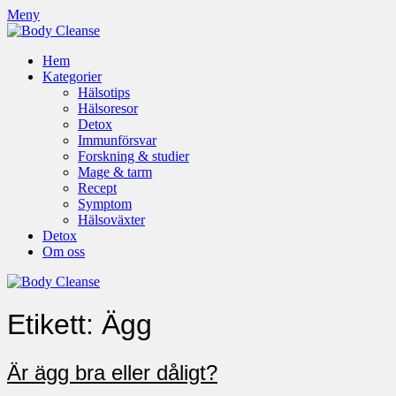
Meny
Hem
Kategorier
Hälsotips
Hälsoresor
Detox
Immunförsvar
Forskning & studier
Mage & tarm
Recept
Symptom
Hälsoväxter
Detox
Om oss
Etikett:
Ägg
Är ägg bra eller dåligt?