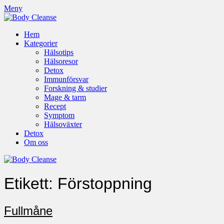
Meny
Hem
Kategorier
Hälsotips
Hälsoresor
Detox
Immunförsvar
Forskning & studier
Mage & tarm
Recept
Symptom
Hälsoväxter
Detox
Om oss
Etikett:
Förstoppning
Fullmåne