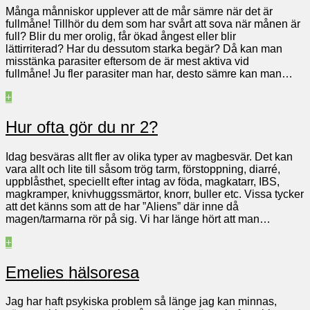
Många månniskor upplever att de mår sämre när det är
fullmåne! Tillhör du dem som har svårt att sova när månen är
full? Blir du mer orolig, får ökad ångest eller blir
lättirriterad? Har du dessutom starka begär? Då kan man
misstänka parasiter eftersom de är mest aktiva vid
fullmåne! Ju fler parasiter man har, desto sämre kan man…
+
Hur ofta gör du nr 2?
Idag besväras allt fler av olika typer av magbesvär. Det kan
vara allt och lite till såsom trög tarm, förstoppning, diarré,
uppblåsthet, speciellt efter intag av föda, magkatarr, IBS,
magkramper, knivhuggssmärtor, knorr, buller etc. Vissa tycker
att det känns som att de har ”Aliens” där inne då
magen/tarmarna rör på sig. Vi har länge hört att man…
+
Emelies hälsoresa
Jag har haft psykiska problem så länge jag kan minnas,