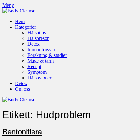
Meny
Hem
Kategorier
Hälsotips
Hälsoresor
Detox
Immunförsvar
Forskning & studier
Mage & tarm
Recept
Symptom
Hälsoväxter
Detox
Om oss
Etikett:
Hudproblem
Bentonitlera