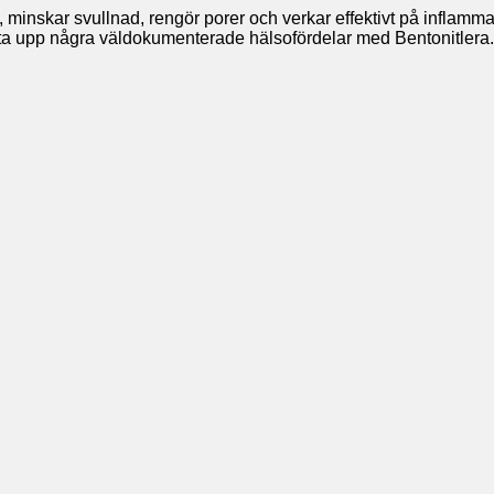
 minskar svullnad, rengör porer och verkar effektivt på inflamm
 ta upp några väldokumenterade hälsofördelar med Bentonitlera. 