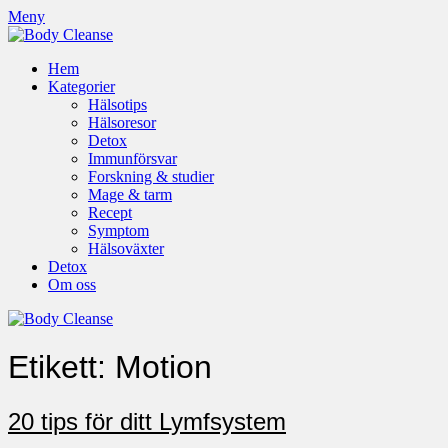
Meny
Hem
Kategorier
Hälsotips
Hälsoresor
Detox
Immunförsvar
Forskning & studier
Mage & tarm
Recept
Symptom
Hälsoväxter
Detox
Om oss
Etikett:
Motion
20 tips för ditt Lymfsystem