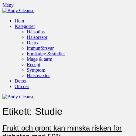
Meny
Hem
Kategorier
Hälsotips
Hälsoresor
Detox
Immunförsvar
Forskning & studier
Mage & tarm
Recept
Symptom
Hälsoväxter
Detox
Om oss
Etikett:
Studie
Frukt och grönt kan minska risken för