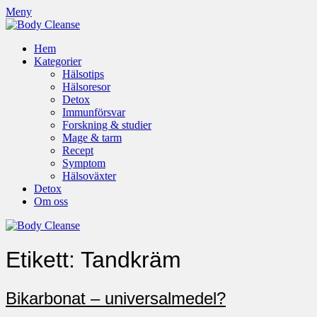
Meny
Hem
Kategorier
Hälsotips
Hälsoresor
Detox
Immunförsvar
Forskning & studier
Mage & tarm
Recept
Symptom
Hälsoväxter
Detox
Om oss
Etikett:
Tandkräm
Bikarbonat – universalmedel?