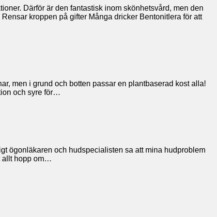
ationer. Därför är den fantastisk inom skönhetsvård, men den
Rensar kroppen på gifter Många dricker Bentonitlera för att
u har, men i grund och botten passar en plantbaserad kost alla!
tion och syre för…
ligt ögonläkaren och hudspecialisten sa att mina hudproblem
at allt hopp om…