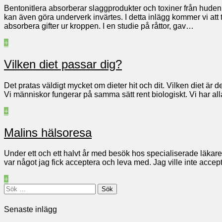
Bentonitlera absorberar slaggprodukter och toxiner från huden,
kan även göra underverk invärtes. I detta inlägg kommer vi att
absorbera gifter ur kroppen. I en studie på råttor, gav…
+
Vilken diet passar dig?
Det pratas väldigt mycket om dieter hit och dit. Vilken diet är 
Vi människor fungerar på samma sätt rent biologiskt. Vi har al
+
Malins hälsoresa
Under ett och ett halvt år med besök hos specialiserade läka
var något jag fick acceptera och leva med. Jag ville inte accept
+
Sök
efter:
Senaste inlägg