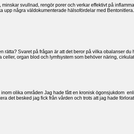
 minskar svullnad, rengör porer och verkar effektivt på inflamm
 ta upp några väldokumenterade hälsofördelar med Bentonitlera. 
den rätta? Svaret på frågan är att det beror på vilka obalanser d
la celler, organ blod och lymfsystem som behöver näring, cirkula
re inom olika områden Jag hade fått en kronisk ögonsjukdom en
era det besked jag fick från vården och trots att jag hade förlor