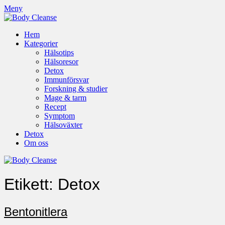
Meny
Hem
Kategorier
Hälsotips
Hälsoresor
Detox
Immunförsvar
Forskning & studier
Mage & tarm
Recept
Symptom
Hälsoväxter
Detox
Om oss
Etikett:
Detox
Bentonitlera