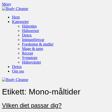
Meny
Hem
Kategorier
Hälsotips
Hälsoresor
Detox
Immunförsvar
Forskning & studier
Mage & tarm
Recept
Symptom
Hälsoväxter
Detox
Om oss
Etikett:
Mono-måltider
Vilken diet passar dig?