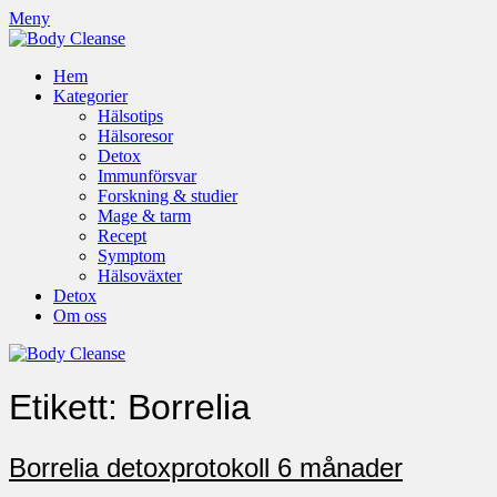
Meny
Hem
Kategorier
Hälsotips
Hälsoresor
Detox
Immunförsvar
Forskning & studier
Mage & tarm
Recept
Symptom
Hälsoväxter
Detox
Om oss
Etikett:
Borrelia
Borrelia detoxprotokoll 6 månader