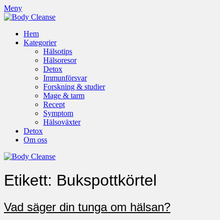
Meny
Hem
Kategorier
Hälsotips
Hälsoresor
Detox
Immunförsvar
Forskning & studier
Mage & tarm
Recept
Symptom
Hälsoväxter
Detox
Om oss
Etikett:
Bukspottkörtel
Vad säger din tunga om hälsan?