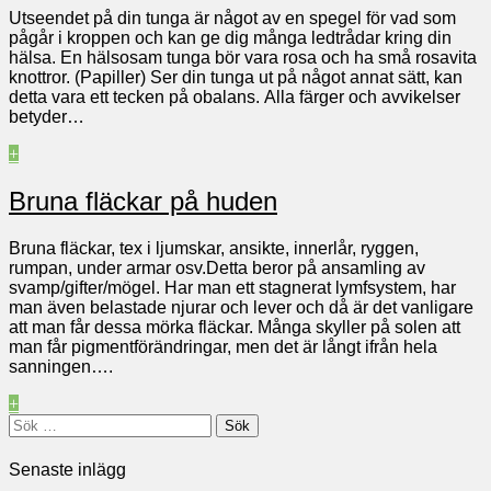
Utseendet på din tunga är något av en spegel för vad som
pågår i kroppen och kan ge dig många ledtrådar kring din
hälsa. En hälsosam tunga bör vara rosa och ha små rosavita
knottror. (Papiller) Ser din tunga ut på något annat sätt, kan
detta vara ett tecken på obalans. Alla färger och avvikelser
betyder…
+
Bruna fläckar på huden
Bruna fläckar, tex i ljumskar, ansikte, innerlår, ryggen,
rumpan, under armar osv.Detta beror på ansamling av
svamp/gifter/mögel. Har man ett stagnerat lymfsystem, har
man även belastade njurar och lever och då är det vanligare
att man får dessa mörka fläckar. Många skyller på solen att
man får pigmentförändringar, men det är långt ifrån hela
sanningen….
+
Sök
efter:
Senaste inlägg