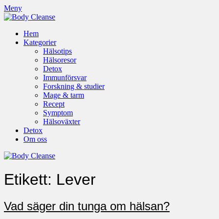
Meny
Hem
Kategorier
Hälsotips
Hälsoresor
Detox
Immunförsvar
Forskning & studier
Mage & tarm
Recept
Symptom
Hälsoväxter
Detox
Om oss
Etikett:
Lever
Vad säger din tunga om hälsan?