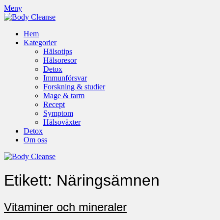
Meny
Hem
Kategorier
Hälsotips
Hälsoresor
Detox
Immunförsvar
Forskning & studier
Mage & tarm
Recept
Symptom
Hälsoväxter
Detox
Om oss
Etikett:
Näringsämnen
Vitaminer och mineraler