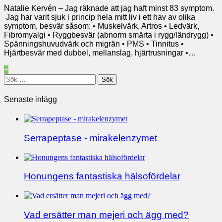
Natalie Kervén – Jag räknade att jag haft minst 83 symptom.
Jag har varit sjuk i princip hela mitt liv i ett hav av olika
symptom, besvär såsom: • Muskelvärk, Artros • Ledvärk,
Fibromyalgi • Ryggbesvär (abnorm smärta i rygg/ländrygg) •
Spänningshuvudvärk och migrän • PMS • Tinnitus •
Hjärtbesvär med dubbel, mellanslag, hjärtrusningar •…
+
Sök
efter:
Senaste inlägg
Serrapeptase - mirakelenzymet
Honungens fantastiska hälsofördelar
Vad ersätter man mejeri och ägg med?