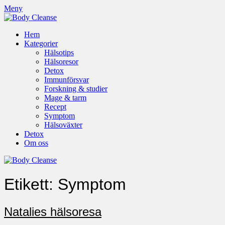
Meny
Hem
Kategorier
Hälsotips
Hälsoresor
Detox
Immunförsvar
Forskning & studier
Mage & tarm
Recept
Symptom
Hälsoväxter
Detox
Om oss
Etikett:
Symptom
Natalies hälsoresa