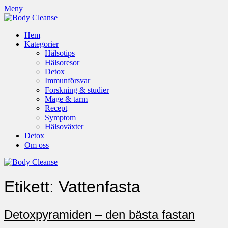
Meny
Hem
Kategorier
Hälsotips
Hälsoresor
Detox
Immunförsvar
Forskning & studier
Mage & tarm
Recept
Symptom
Hälsoväxter
Detox
Om oss
Etikett:
Vattenfasta
Detoxpyramiden – den bästa fastan